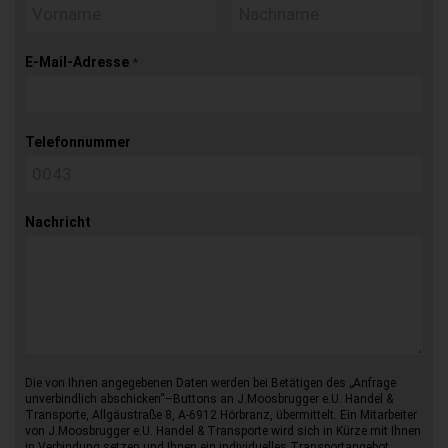
E-Mail-Adresse
*
Telefonnummer
Nachricht
Die von Ihnen angegebenen Daten werden bei Betätigen des „Anfrage
unverbindlich abschicken“–Buttons an J.Moosbrugger e.U. Handel &
Transporte, Allgäustraße 8, A-6912 Hörbranz, übermittelt. Ein Mitarbeiter
von J.Moosbrugger e.U. Handel & Transporte wird sich in Kürze mit Ihnen
in Verbindung setzen und Ihnen ein individuelles Transportangebot