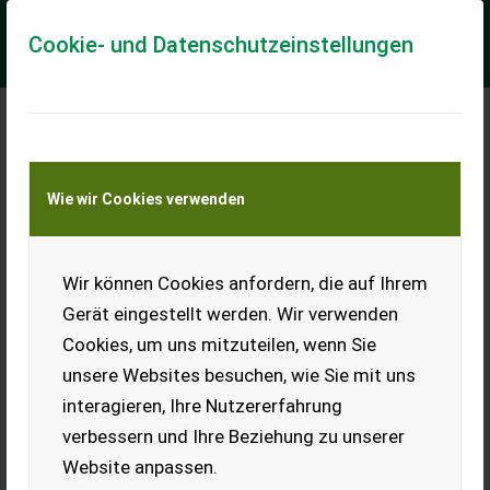
Cookie- und Datenschutzeinstellungen
Meine Transportkostenanfrage
Wie wir Cookies verwenden
Transport von Land- und Baumaschinen –
KEINE Tiertransporte
Wir können Cookies anfordern, die auf Ihrem
Heitmann SPR 910
Futterschieber,
Gerät eingestellt werden. Wir verwenden
Spaltenreiniger
Cookies, um uns mitzuteilen, wenn Sie
Futterschieber bzw.
unsere Websites besuchen, wie Sie mit uns
Spaltenreiniger mit
interagieren, Ihre Nutzererfahrung
Kraftfutter- bzw. Einstreu-
Automaten.
verbessern und Ihre Beziehung zu unserer
Website anpassen.
EUR 0