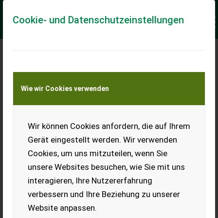
Cookie- und Datenschutzeinstellungen
Meine Transportkostenanfrage
Wie wir Cookies verwenden
Transport von Land- und Baumaschinen –
KEINE Tiertransporte
Keine Anfrage Möglich!
Wir können Cookies anfordern, die auf Ihrem
Gerät eingestellt werden. Wir verwenden
Cookies, um uns mitzuteilen, wenn Sie
unsere Websites besuchen, wie Sie mit uns
Ladeort
interagieren, Ihre Nutzererfahrung
verbessern und Ihre Beziehung zu unserer
PLZ
Ort
Website anpassen.