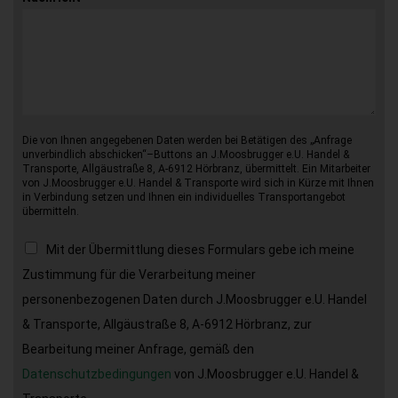
Die von Ihnen angegebenen Daten werden bei Betätigen des „Anfrage
unverbindlich abschicken“–Buttons an J.Moosbrugger e.U. Handel &
Transporte, Allgäustraße 8, A-6912 Hörbranz, übermittelt. Ein Mitarbeiter
von J.Moosbrugger e.U. Handel & Transporte wird sich in Kürze mit Ihnen
in Verbindung setzen und Ihnen ein individuelles Transportangebot
übermitteln.
Mit der Übermittlung dieses Formulars gebe ich meine
Zustimmung für die Verarbeitung meiner
personenbezogenen Daten durch J.Moosbrugger e.U. Handel
& Transporte, Allgäustraße 8, A-6912 Hörbranz, zur
Bearbeitung meiner Anfrage, gemäß den
Datenschutzbedingungen
von J.Moosbrugger e.U. Handel &