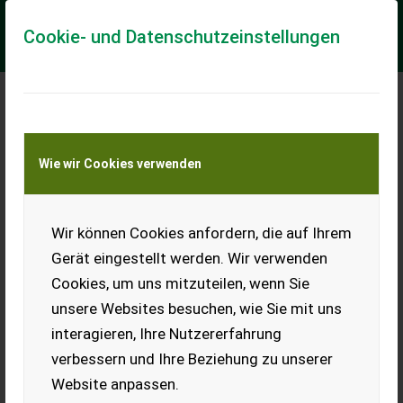
Cookie- und Datenschutzeinstellungen
Meine Transportkostenanfrage
Wie wir Cookies verwenden
Transport von Land- und Baumaschinen –
KEINE Tiertransporte
Wir können Cookies anfordern, die auf Ihrem
Mörtl FTL 210
Gerät eingestellt werden. Wir verwenden
Verkaufe Mähwerk,
Cookies, um uns mitzuteilen, wenn Sie
Scheibenmähwerk Mörtl FTL
210 in gutem Zustand, hydr.
unsere Websites besuchen, wie Sie mit uns
Seitenverschub, Gleitkufen
interagieren, Ihre Nutzererfahrung
teilweise neu, Keilriemen 2
Jahre alt, neue Klingen dabei,
verbessern und Ihre Beziehung zu unserer
Zapfwelle 540, Drehrichtung
Reform, Rasant. Preis VHB, Standort Tirol, Zustellung
Website anpassen.
möglich.