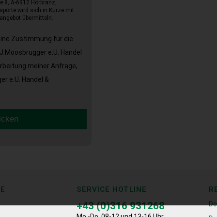
e 8, A-6912 Hörbranz,
sporte wird sich in Kürze mit
angebot übermitteln.
eine Zustimmung für die
J.Moosbrugger e.U. Handel
arbeitung meiner Anfrage,
r e.U. Handel &
icken
CE
SERVICE HOTLINE
R
+43 (0)316 931268
Do
Mo.-Do. 08-12 und 13-16 Uhr