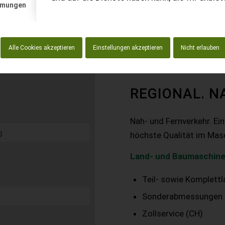
mmungen
Alle Cookies akzeptieren
Einstellungen akzeptieren
Nicht erlauben
REGIONAL. N
Nah- und Fernverkehr. Ei
höchste Qualität im Mas
Land- und Baumaschine
Teil- sowie Komplett
Sonderabmessungen
Zollservice (CH)