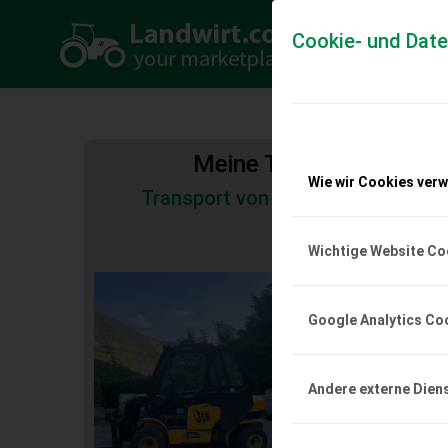
Cookie- und Dat
Meine Transportkosten
Wie wir Cookies ver
Transport von Land- und Baumas
Tiertransporte
Wichtige Website Co
JCB Teletruck 4 x
JCB Teletruck 4 x 4.
Google Analytics Co
EUR 0
Andere externe Dien