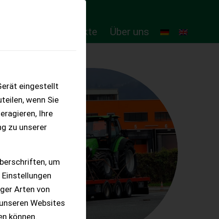
ten
Online-Produkte
Über uns
erät eingestellt
teilen, wenn Sie
eragieren, Ihre
ng zu unserer
berschriften, um
 Einstellungen
iger Arten von
 unseren Websites
ten können.