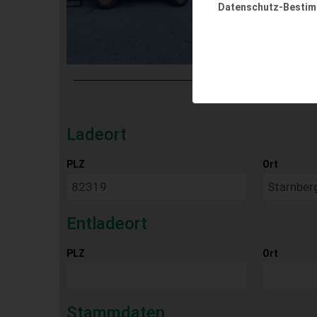
Datenschutz-Besti
Ladeort
PLZ
Ort
Entladeort
PLZ
Ort
Stammdaten