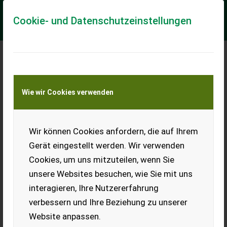
Cookie- und Datenschutzeinstellungen
Meine Transportkostenanfrage
Wie wir Cookies verwenden
Transport von Land- und Baumaschinen –
KEINE Tiertransporte
Wir können Cookies anfordern, die auf Ihrem
Koralan Holzöl UV
Natur, 20 l
Gerät eingestellt werden. Wir verwenden
Cookies, um uns mitzuteilen, wenn Sie
Verkaufen 20 l Kanister
Koralan Holzöl UV Natur
unsere Websites besuchen, wie Sie mit uns
aufgrund Falschbestellung.
interagieren, Ihre Nutzererfahrung
Neu und ungeöffnet.
Neupreis: € 380,-. Aktueller
verbessern und Ihre Beziehung zu unserer
Preis verhandelbar. Übergabe
Website anpassen.
möglich: 8.600 Bruck/Mur,
Umgebung Graz und 8.510