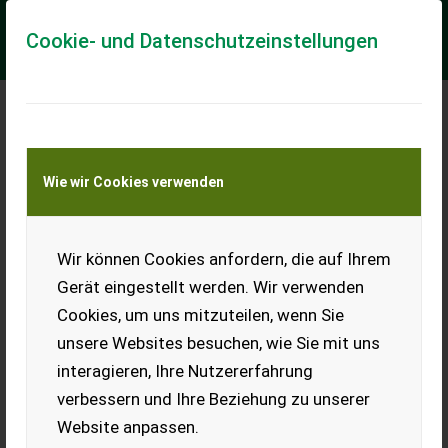
Cookie- und Datenschutzeinstellungen
Meine Transportkostenanfrage
Wie wir Cookies verwenden
Transport von Land- und Baumaschinen –
KEINE Tiertransporte
Wir können Cookies anfordern, die auf Ihrem
Autoanhänger
Gerät eingestellt werden. Wir verwenden
Verkaufe Autoanhänger.
Cookies, um uns mitzuteilen, wenn Sie
Wurde 2020 abgemeldet und
hat daher kein gültiges
unsere Websites besuchen, wie Sie mit uns
Pickerl. Steht immer drinnen,
interagieren, Ihre Nutzererfahrung
wurde für Ferkeltransport
verwendet. Maße: 1 m, 1,7 m.
verbessern und Ihre Beziehung zu unserer
EUR 0
Website anpassen.