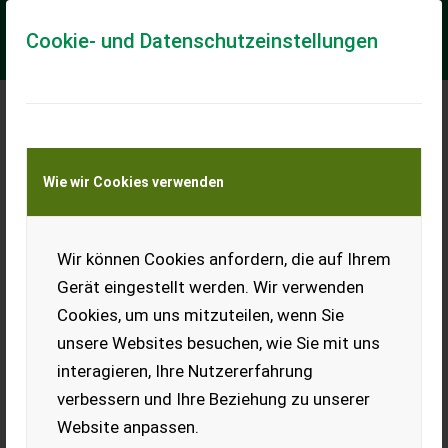
Cookie- und Datenschutzeinstellungen
Meine Transportkostenanfrage
Wie wir Cookies verwenden
Transport von Land- und Baumaschinen –
KEINE Tiertransporte
Wir können Cookies anfordern, die auf Ihrem
Mercedes 450 SL
Gerät eingestellt werden. Wir verwenden
Mercedes-Oldtimer in sehr
Cookies, um uns mitzuteilen, wenn Sie
gutem Zustand, mit
Wertgutachten und
unsere Websites besuchen, wie Sie mit uns
kompletter History, mit V8-
interagieren, Ihre Nutzererfahrung
Motor, Automatikgetriebe, el.
Schiebedach, el.
verbessern und Ihre Beziehung zu unserer
Fensterheber, usw. Wegen
Platzmangel zu verkaufen.
Website anpassen.