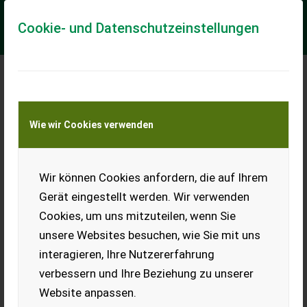
Cookie- und Datenschutzeinstellungen
Meine Transportkostenanfrage
Wie wir Cookies verwenden
Transport von Land- und Baumaschinen –
KEINE Tiertransporte
Wir können Cookies anfordern, die auf Ihrem
Neuson 3503 Bagger
Gerät eingestellt werden. Wir verwenden
Verkaufe Bagger 3,5 t, 5.024
Cookies, um uns mitzuteilen, wenn Sie
Bstd., Bj. 2006, 4 Zyl. Yanmar,
Schnellwechsler Lehnhoff
unsere Websites besuchen, wie Sie mit uns
SW03, hydr. Böschungslöffel
interagieren, Ihre Nutzererfahrung
140 cm und 60er TL. Motor
und Hydraulik trocken und
verbessern und Ihre Beziehung zu unserer
volle Leistung, Buchsen in
Ordnung, Standort 3.340 W/Y NÖ.
Website anpassen.