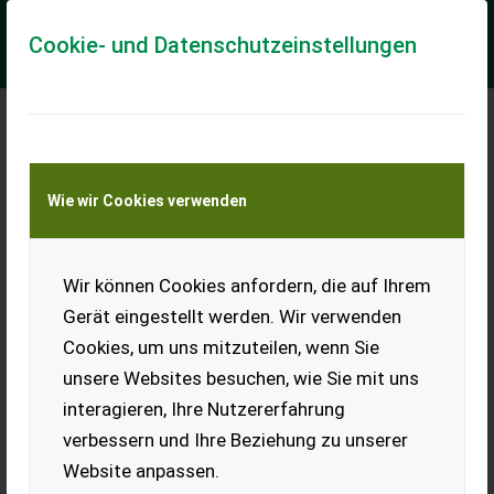
Cookie- und Datenschutzeinstellungen
Meine Transportkostenanfrage
Wie wir Cookies verwenden
Transport von Land- und Baumaschinen –
KEINE Tiertransporte
Wir können Cookies anfordern, die auf Ihrem
Massey Ferguson 148
Gerät eingestellt werden. Wir verwenden
Motor: Perkins 3 Zylinder
Cookies, um uns mitzuteilen, wenn Sie
Diesel, Getriebe: Manuell mit
Untersetzung, Zustand:
unsere Websites besuchen, wie Sie mit uns
Gepflegt und einsatzbereit,
interagieren, Ihre Nutzererfahrung
Reifen: Sehr gut, sind neu
(Mitas/Vredestein).
verbessern und Ihre Beziehung zu unserer
EUR 0
Website anpassen.