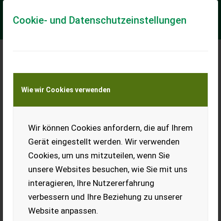
Cookie- und Datenschutzeinstellungen
Meine Transportkostenanfrage
Wie wir Cookies verwenden
Transport von Land- und Baumaschinen –
KEINE Tiertransporte
Wir können Cookies anfordern, die auf Ihrem
John Deere 1750, Bj.
1988, 7.500 Bstd.
Gerät eingestellt werden. Wir verwenden
Cookies, um uns mitzuteilen, wenn Sie
Sehr gepflegter John Deere
1750, Bj. 1988, 7.500 Bstd.
unsere Websites besuchen, wie Sie mit uns
[Telefonnummer entfernt].
interagieren, Ihre Nutzererfahrung
EUR 0
verbessern und Ihre Beziehung zu unserer
Website anpassen.