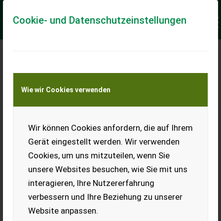
Cookie- und Datenschutzeinstellungen
Meine Transportkostenanfrage
Wie wir Cookies verwenden
Transport von Land- und Baumaschinen –
KEINE Tiertransporte
Keine Anfrage Möglich!
Wir können Cookies anfordern, die auf Ihrem
Gerät eingestellt werden. Wir verwenden
Cookies, um uns mitzuteilen, wenn Sie
unsere Websites besuchen, wie Sie mit uns
Ladeort
interagieren, Ihre Nutzererfahrung
verbessern und Ihre Beziehung zu unserer
PLZ
Ort
Website anpassen.