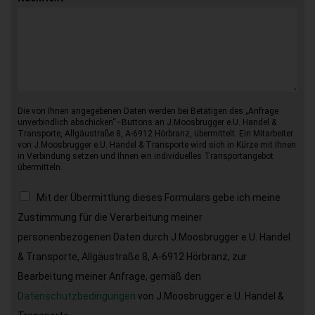
Die von Ihnen angegebenen Daten werden bei Betätigen des „Anfrage
unverbindlich abschicken“–Buttons an J.Moosbrugger e.U. Handel &
Transporte, Allgäustraße 8, A-6912 Hörbranz, übermittelt. Ein Mitarbeiter
von J.Moosbrugger e.U. Handel & Transporte wird sich in Kürze mit Ihnen
in Verbindung setzen und Ihnen ein individuelles Transportangebot
übermitteln.
Mit der Übermittlung dieses Formulars gebe ich meine
Zustimmung für die Verarbeitung meiner
personenbezogenen Daten durch J.Moosbrugger e.U. Handel
& Transporte, Allgäustraße 8, A-6912 Hörbranz, zur
Bearbeitung meiner Anfrage, gemäß den
Datenschutzbedingungen
von J.Moosbrugger e.U. Handel &