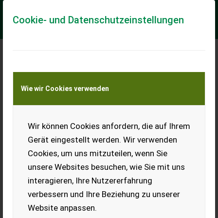
Cookie- und Datenschutzeinstellungen
Meine Transportkostenanfrage
Wie wir Cookies verwenden
Transport von Land- und Baumaschinen –
KEINE Tiertransporte
Wir können Cookies anfordern, die auf Ihrem
Puch 125, Bj. 1949
Gerät eingestellt werden. Wir verwenden
Verkaufe gut erhaltene Puch
Cookies, um uns mitzuteilen, wenn Sie
125, Bj. 1949.
unsere Websites besuchen, wie Sie mit uns
EUR 0
interagieren, Ihre Nutzererfahrung
verbessern und Ihre Beziehung zu unserer
Website anpassen.