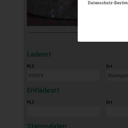
Datenschutz-Besti
Ladeort
PLZ
Ort
Entladeort
PLZ
Ort
Stammdaten