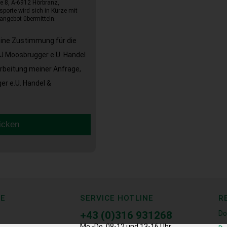
e 8, A-6912 Hörbranz,
sporte wird sich in Kürze mit
angebot übermitteln.
eine Zustimmung für die
J.Moosbrugger e.U. Handel
arbeitung meiner Anfrage,
r e.U. Handel &
icken
CE
SERVICE HOTLINE
R
+43 (0)316 931268
Do
Mo.-Do. 08-12 und 13-16 Uhr