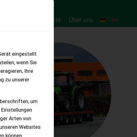
ten
Online-Produkte
Über uns
erät eingestellt
teilen, wenn Sie
eragieren, Ihre
ng zu unserer
berschriften, um
 Einstellungen
iger Arten von
 unseren Websites
ten können.