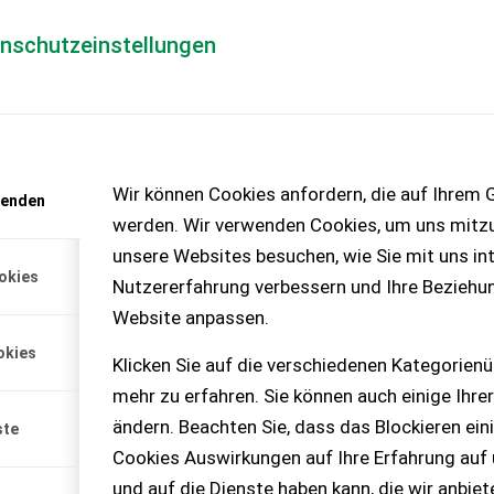
enschutzeinstellungen
Händlerlogin
für Händler
Mediada
anfrage
Wir können Cookies anfordern, die auf Ihrem G
wenden
chinen – KEINE
werden. Wir verwenden Cookies, um uns mitzu
unsere Websites besuchen, wie Sie mit uns int
okies
Nutzererfahrung verbessern und Ihre Beziehu
blech Eberhardt Pflug
Website anpassen.
 Eberhardt Winkeldrehpflug,
okies
, inkl. Versand nach
Klicken Sie auf die verschiedenen Kategorienü
mehr zu erfahren. Sie können auch einige Ihrer
ändern. Beachten Sie, dass das Blockieren ein
ste
Cookies Auswirkungen auf Ihre Erfahrung auf
und auf die Dienste haben kann, die wir anbie