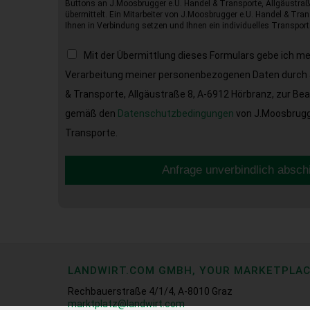
Buttons an J.Moosbrugger e.U. Handel & Transporte, Allgäustraß
übermittelt. Ein Mitarbeiter von J.Moosbrugger e.U. Handel & Tran
Ihnen in Verbindung setzen und Ihnen ein individuelles Transport
Mit der Übermittlung dieses Formulars gebe ich m
Verarbeitung meiner personenbezogenen Daten durch 
& Transporte, Allgäustraße 8, A-6912 Hörbranz, zur Be
gemäß den
Datenschutzbedingungen
von J.Moosbrugge
Transporte.
Anfrage unverbindlich absch
LANDWIRT.COM GMBH, YOUR MARKETPLA
Rechbauerstraße 4/1/4, A-8010 Graz
marktplatz@landwirt.com