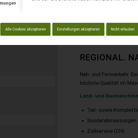
mmungen
Alle Cookies akzeptieren
Einstellungen akzeptieren
Nicht erlauben
REGIONAL. N
Nah- und Fernverkehr. Ei
höchste Qualität im Mas
Land- und Baumaschine
Teil- sowie Komplett
Sonderabmessungen
Zollservice (CH)