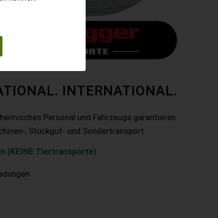
ATIONAL. INTERNATIONAL.
nheimisches Personal und Fahrzeuge garantieren
chinen-, Stückgut- und Sondertransport.
n (KEINE Tiertransporte)
ladungen