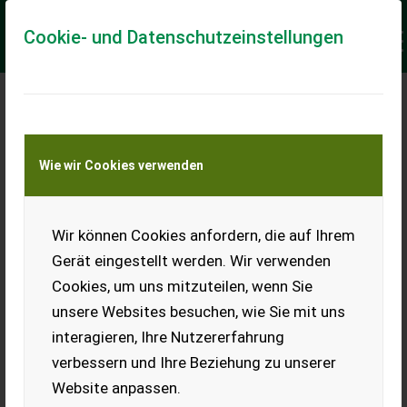
Cookie- und Datenschutzeinstellungen
Meine Transportkostenanfrage
Wie wir Cookies verwenden
Transport von Land- und Baumaschinen –
KEINE Tiertransporte
Keine Anfrage Möglich!
Wir können Cookies anfordern, die auf Ihrem
Gerät eingestellt werden. Wir verwenden
Cookies, um uns mitzuteilen, wenn Sie
unsere Websites besuchen, wie Sie mit uns
Ladeort
interagieren, Ihre Nutzererfahrung
verbessern und Ihre Beziehung zu unserer
PLZ
Ort
Website anpassen.