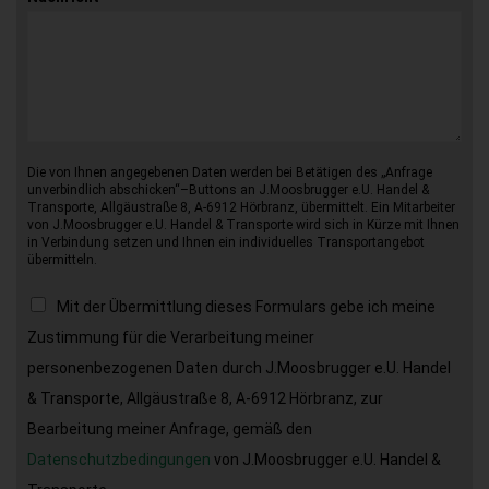
Die von Ihnen angegebenen Daten werden bei Betätigen des „Anfrage
unverbindlich abschicken“–Buttons an J.Moosbrugger e.U. Handel &
Transporte, Allgäustraße 8, A-6912 Hörbranz, übermittelt. Ein Mitarbeiter
von J.Moosbrugger e.U. Handel & Transporte wird sich in Kürze mit Ihnen
in Verbindung setzen und Ihnen ein individuelles Transportangebot
übermitteln.
Mit der Übermittlung dieses Formulars gebe ich meine
Zustimmung für die Verarbeitung meiner
personenbezogenen Daten durch J.Moosbrugger e.U. Handel
& Transporte, Allgäustraße 8, A-6912 Hörbranz, zur
Bearbeitung meiner Anfrage, gemäß den
Datenschutzbedingungen
von J.Moosbrugger e.U. Handel &