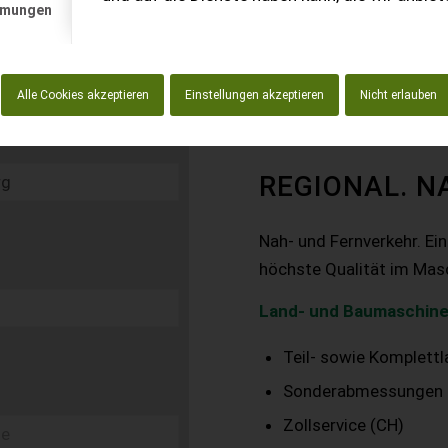
mmungen
Alle Cookies akzeptieren
Einstellungen akzeptieren
Nicht erlauben
REGIONAL. N
Nah- und Fernverkehr. Ei
höchste Qualität im Mas
Land- und Baumaschine
Teil- sowie Komplett
Sonderabmessungen
Zollservice (CH)