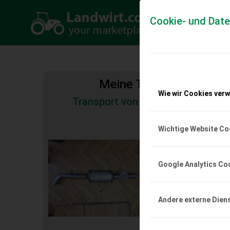
Cookie- und Dat
Meine Transportkosten
Wie wir Cookies ver
Transport von Land- und Baumas
Tiertransporte
Wichtige Website Co
Schalldämpfer, Mi
IV RS Trophy
Google Analytics Co
Neuer Mittelschalldämp
Clio IV RS Trophy. Orig
und Versand gegen Auf
Andere externe Dien
EUR 0