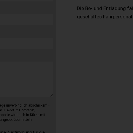
Die Be- und Entladung fa
geschultes Fahrpersonal
age unverbindlich abschicken“–
e 8, A-6912 Hörbranz,
sporte wird sich in Kürze mit
angebot übermitteln.
eine Zustimmung für die