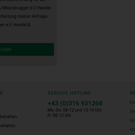
J.Moosbrugger e.U. Handel
arbeitung meiner Anfrage,
r e.U. Handel &
icken
CE
SERVICE HOTLINE
R
+43 (0)316 931268
Do
Mo.-Do. 08-12 und 13-16 Uhr
Da
Fr. 08-12 Uhr
behalten.
Ge
ehalten.
Im