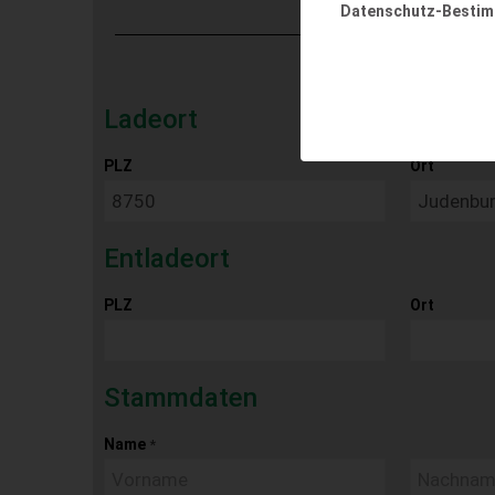
Datenschutz-Besti
Ladeort
PLZ
Ort
Entladeort
PLZ
Ort
Stammdaten
Name
*