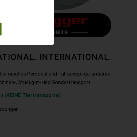
ATIONAL. INTERNATIONAL.
nheimisches Personal und Fahrzeuge garantieren
chinen-, Stückgut- und Sondertransport.
n (KEINE Tiertransporte)
ladungen