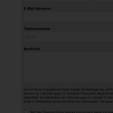
E-Mail-Adresse
*
Telefonnummer
Nachricht
Die von Ihnen angegebenen Daten werden bei Betätigen des „Anfr
Buttons an J.Moosbrugger e.U. Handel & Transporte, Allgäustraß
übermittelt. Ein Mitarbeiter von J.Moosbrugger e.U. Handel & Tran
Ihnen in Verbindung setzen und Ihnen ein individuelles Transport
Mit der Übermittlung dieses Formulars gebe ich m