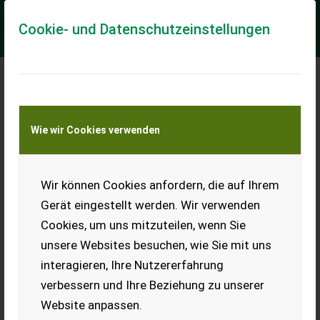
Cookie- und Datenschutzeinstellungen
Meine Transportkostenanfrage
Wie wir Cookies verwenden
Transport von Land- und Baumaschinen –
KEINE Tiertransporte
Wir können Cookies anfordern, die auf Ihrem
Ladewagen 15 m³
Gerät eingestellt werden. Wir verwenden
Verkaufe einen voll
Cookies, um uns mitzuteilen, wenn Sie
funktionsfähigen 15 m³
Ladewagen. Wenig benutzt,
unsere Websites besuchen, wie Sie mit uns
aus kleiner Landwirtschaft.
interagieren, Ihre Nutzererfahrung
EUR 0
verbessern und Ihre Beziehung zu unserer
Website anpassen.