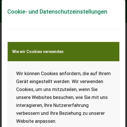
Cookie- und Datenschutzeinstellungen
Meine Transportkostenanfrage
Wie wir Cookies verwenden
Transport von Land- und Baumaschinen –
KEINE Tiertransporte
Wir können Cookies anfordern, die auf Ihrem
Reifen 540/65R28
Gerät eingestellt werden. Wir verwenden
Continental.
Cookies, um uns mitzuteilen, wenn Sie
EUR 0
unsere Websites besuchen, wie Sie mit uns
interagieren, Ihre Nutzererfahrung
verbessern und Ihre Beziehung zu unserer
Website anpassen.