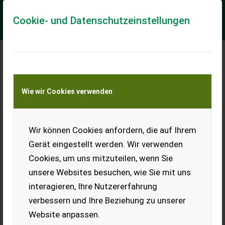
Cookie- und Datenschutzeinstellungen
Meine Transportkostenanfrage
Wie wir Cookies verwenden
Transport von Land- und Baumaschinen –
KEINE Tiertransporte
Wir können Cookies anfordern, die auf Ihrem
Rundhalterung Claas
Halmteiler
Gerät eingestellt werden. Wir verwenden
Cookies, um uns mitzuteilen, wenn Sie
Rundhalterung Claas
Halmteiler Mähdrescher, inkl.
unsere Websites besuchen, wie Sie mit uns
Versand für € 23,-, inkl.
interagieren, Ihre Nutzererfahrung
Versand nach Österreich €
30,-.
verbessern und Ihre Beziehung zu unserer
Website anpassen.
EUR 0