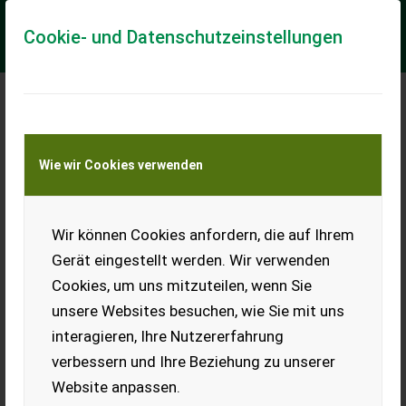
Cookie- und Datenschutzeinstellungen
Meine Transportkostenanfrage
Wie wir Cookies verwenden
Transport von Land- und Baumaschinen –
KEINE Tiertransporte
Wir können Cookies anfordern, die auf Ihrem
Tieflader 2-Achser
Traktor-Anhänger
Gerät eingestellt werden. Wir verwenden
Cookies, um uns mitzuteilen, wenn Sie
Hydr. gebremster Drehkranz-
Anhänger, Radstand ca. 5 m,
unsere Websites besuchen, wie Sie mit uns
Plateau-Breite 2,3 m,
interagieren, Ihre Nutzererfahrung
Gesamtaufbau-Länge ca. 6,2
m. Reifen ca. 90 % neuwertig.
verbessern und Ihre Beziehung zu unserer
Habe einen 7 t Bagger damit
Website anpassen.
transportiert. Heuballen, Rundballen, Siloballen,
Ballentransport. Privatverkauf.