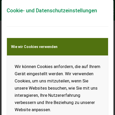
Cookie- und Datenschutzeinstellungen
Meine Transportkostenanfrage
Wie wir Cookies verwenden
Transport von Land- und Baumaschinen –
KEINE Tiertransporte
Keine Anfrage Möglich!
Wir können Cookies anfordern, die auf Ihrem
Gerät eingestellt werden. Wir verwenden
Cookies, um uns mitzuteilen, wenn Sie
unsere Websites besuchen, wie Sie mit uns
Ladeort
interagieren, Ihre Nutzererfahrung
verbessern und Ihre Beziehung zu unserer
PLZ
Ort
Website anpassen.