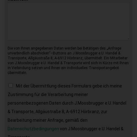
Die von Ihnen angegebenen Daten werden bei Betätigen des „Anfrage
unverbindlich abschicken“–Buttons an J.Moosbrugger e.U. Handel &
Transporte, Allgäustraße 8, A-6912 Hörbranz, übermittelt. Ein Mitarbeiter
von J.Moosbrugger e.U. Handel & Transporte wird sich in Kürze mit Ihnen
in Verbindung setzen und Ihnen ein individuelles Transportangebot
übermitteln.
Mit der Übermittlung dieses Formulars gebe ich meine
Zustimmung für die Verarbeitung meiner
personenbezogenen Daten durch J.Moosbrugger e.U. Handel
& Transporte, Allgäustraße 8, A-6912 Hörbranz, zur
Bearbeitung meiner Anfrage, gemäß den
Datenschutzbedingungen
von J.Moosbrugger e.U. Handel &