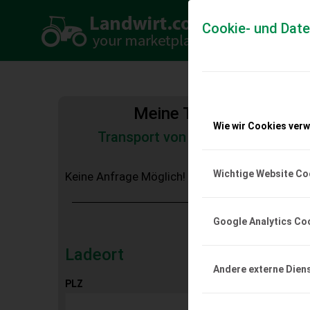
Cookie- und Dat
Meine Transportkosten
Wie wir Cookies ver
Transport von Land- und Baumas
Tiertransporte
Wichtige Website Co
Keine Anfrage Möglich!
Google Analytics Co
Ladeort
Andere externe Dien
PLZ
Ort