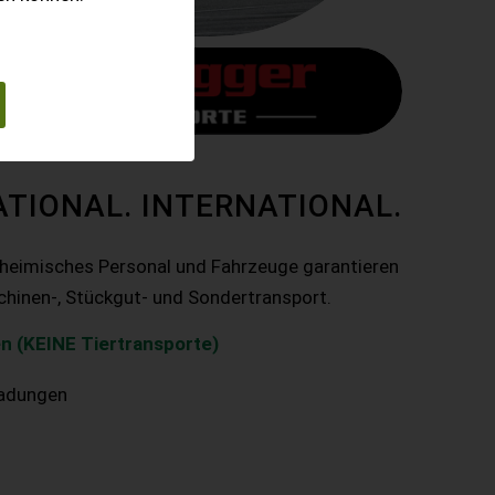
ATIONAL. INTERNATIONAL.
nheimisches Personal und Fahrzeuge garantieren
chinen-, Stückgut- und Sondertransport.
n (KEINE Tiertransporte)
ladungen