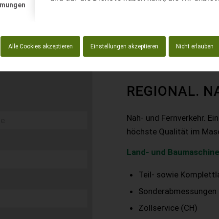
mmungen
Alle Cookies akzeptieren
Einstellungen akzeptieren
Nicht erlauben
REGIONAL. N
Nah- und Fernverkehr. Ei
höchste Qualität im Mas
Land- und Baumaschine
Teil- sowie Komplett
Sonderabmessungen
Zollservice (CH)