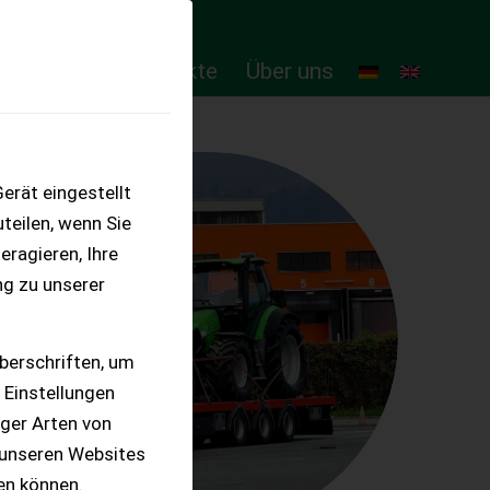
ten
Online-Produkte
Über uns
erät eingestellt
teilen, wenn Sie
eragieren, Ihre
ng zu unserer
berschriften, um
 Einstellungen
iger Arten von
 unseren Websites
ten können.