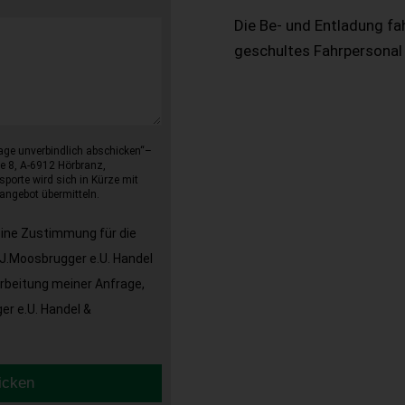
Die Be- und Entladung fa
geschultes Fahrpersonal
age unverbindlich abschicken“–
e 8, A-6912 Hörbranz,
sporte wird sich in Kürze mit
angebot übermitteln.
eine Zustimmung für die
J.Moosbrugger e.U. Handel
arbeitung meiner Anfrage,
r e.U. Handel &
icken