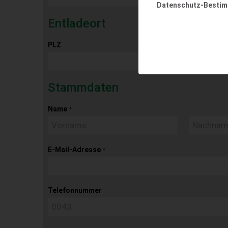
Datenschutz-Besti
Entladeort
PLZ
Ort
Stammdaten
Name
*
E-Mail-Adresse
*
Telefonnummer