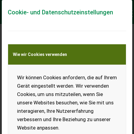
Cookie- und Datenschutzeinstellungen
Meine Transportkostenanfrage
Wie wir Cookies verwenden
Transport von Land- und Baumaschinen –
KEINE Tiertransporte
Keine Anfrage Möglich!
Wir können Cookies anfordern, die auf Ihrem
Gerät eingestellt werden. Wir verwenden
Cookies, um uns mitzuteilen, wenn Sie
unsere Websites besuchen, wie Sie mit uns
Ladeort
interagieren, Ihre Nutzererfahrung
verbessern und Ihre Beziehung zu unserer
PLZ
Ort
Website anpassen.