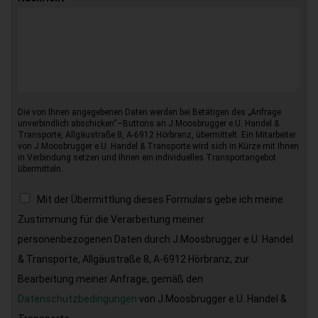
Die von Ihnen angegebenen Daten werden bei Betätigen des „Anfrage
unverbindlich abschicken“–Buttons an J.Moosbrugger e.U. Handel &
Transporte, Allgäustraße 8, A-6912 Hörbranz, übermittelt. Ein Mitarbeiter
von J.Moosbrugger e.U. Handel & Transporte wird sich in Kürze mit Ihnen
in Verbindung setzen und Ihnen ein individuelles Transportangebot
übermitteln.
Mit der Übermittlung dieses Formulars gebe ich meine
Zustimmung für die Verarbeitung meiner
personenbezogenen Daten durch J.Moosbrugger e.U. Handel
& Transporte, Allgäustraße 8, A-6912 Hörbranz, zur
Bearbeitung meiner Anfrage, gemäß den
Datenschutzbedingungen
von J.Moosbrugger e.U. Handel &