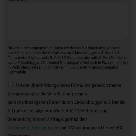
Die von Ihnen angegebenen Daten werden bei Betätigen des „Anfrage
unverbindlich abschicken“–Buttons an J.Moosbrugger e.U. Handel &
Transporte, Allgäustraße 8, A-6912 Hörbranz, übermittelt. Ein Mitarbeiter
von J.Moosbrugger e.U. Handel & Transporte wird sich in Kürze mit Ihnen
in Verbindung setzen und Ihnen ein individuelles Transportangebot
übermitteln.
Mit der Übermittlung dieses Formulars gebe ich meine
Zustimmung für die Verarbeitung meiner
personenbezogenen Daten durch J.Moosbrugger e.U. Handel
& Transporte, Allgäustraße 8, A-6912 Hörbranz, zur
Bearbeitung meiner Anfrage, gemäß den
Datenschutzbedingungen
von J.Moosbrugger e.U. Handel &