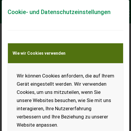
Cookie- und Datenschutzeinstellungen
Meine Transportkostenanfrage
Wie wir Cookies verwenden
Transport von Land- und Baumaschinen –
KEINE Tiertransporte
Keine Anfrage Möglich!
Wir können Cookies anfordern, die auf Ihrem
Gerät eingestellt werden. Wir verwenden
Cookies, um uns mitzuteilen, wenn Sie
unsere Websites besuchen, wie Sie mit uns
Ladeort
interagieren, Ihre Nutzererfahrung
verbessern und Ihre Beziehung zu unserer
PLZ
Ort
Website anpassen.