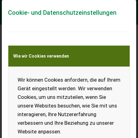
Cookie- und Datenschutzeinstellungen
Meine Transportkostenanfrage
Wie wir Cookies verwenden
Transport von Land- und Baumaschinen –
KEINE Tiertransporte
Wir können Cookies anfordern, die auf Ihrem
Säkombination
Amazone KE 3.000
Gerät eingestellt werden. Wir verwenden
Special
Cookies, um uns mitzuteilen, wenn Sie
Amazone Säkombination, 3
unsere Websites besuchen, wie Sie mit uns
m AB, Fahrgassenschaltung
interagieren, Ihre Nutzererfahrung
el., Amalog+, auch getrennt
zu verkaufen.
verbessern und Ihre Beziehung zu unserer
Website anpassen.
EUR 0