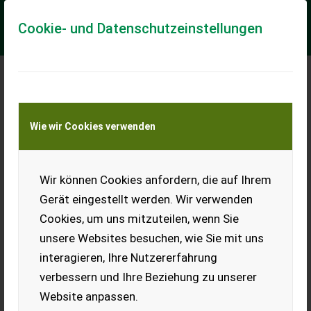
Cookie- und Datenschutzeinstellungen
Meine Transportkostenanfrage
Wie wir Cookies verwenden
Transport von Land- und Baumaschinen –
KEINE Tiertransporte
Wir können Cookies anfordern, die auf Ihrem
Rundballenpresse
Metal-Fach Z562RN
Gerät eingestellt werden. Wir verwenden
mit Schneidwerk
Cookies, um uns mitzuteilen, wenn Sie
Biete gepflegte Metal-Fach
unsere Websites besuchen, wie Sie mit uns
Rundballenpresse mit
interagieren, Ihre Nutzererfahrung
Schneidwerk. Sie läuft
sauber und macht schöne
verbessern und Ihre Beziehung zu unserer
Rundballen. Wird verkauft, da
Website anpassen.
wir auf eine größere Presse
umsteigen wollen.