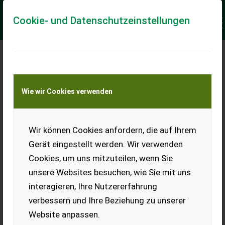
Cookie- und Datenschutzeinstellungen
Meine Transportkostenanfrage
Wie wir Cookies verwenden
Transport von Land- und Baumaschinen –
KEINE Tiertransporte
Keine Anfrage Möglich!
Wir können Cookies anfordern, die auf Ihrem
Gerät eingestellt werden. Wir verwenden
Cookies, um uns mitzuteilen, wenn Sie
unsere Websites besuchen, wie Sie mit uns
Ladeort
interagieren, Ihre Nutzererfahrung
verbessern und Ihre Beziehung zu unserer
PLZ
Ort
Website anpassen.