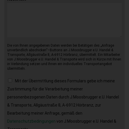
Die von Ihnen angegebenen Daten werden bei Betätigen des „Anfrage
unverbindlich abschicken“–Buttons an J.Moosbrugger e.U. Handel &
Transporte, Allgäustraße 8, A-6912 Hörbranz, übermittelt. Ein Mitarbeiter
von J.Moosbrugger e.U. Handel & Transporte wird sich in Kürze mit Ihnen
in Verbindung setzen und Ihnen ein individuelles Transportangebot
übermitteln.
Mit der Übermittlung dieses Formulars gebe ich meine
Zustimmung für die Verarbeitung meiner
personenbezogenen Daten durch J.Moosbrugger e.U. Handel
& Transporte, Allgäustraße 8, A-6912 Hörbranz, zur
Bearbeitung meiner Anfrage, gemäß den
Datenschutzbedingungen
von J.Moosbrugger e.U. Handel &