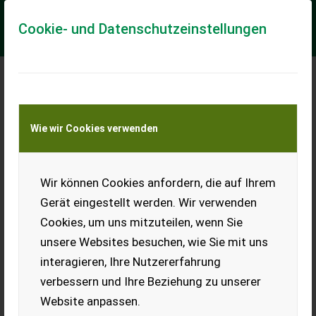
Cookie- und Datenschutzeinstellungen
Meine Transportkostenanfrage
Wie wir Cookies verwenden
Transport von Land- und Baumaschinen –
KEINE Tiertransporte
Wir können Cookies anfordern, die auf Ihrem
Krampusmaske
Gerät eingestellt werden. Wir verwenden
Würde mich bei passendem
Cookies, um uns mitzuteilen, wenn Sie
Angebot von meiner Rubeis
Maske trennen, ist aus der
unsere Websites besuchen, wie Sie mit uns
Arnoldsteiner Ruinenteufel
interagieren, Ihre Nutzererfahrung
Serie. Bj. 2024.
verbessern und Ihre Beziehung zu unserer
EUR 0
Website anpassen.