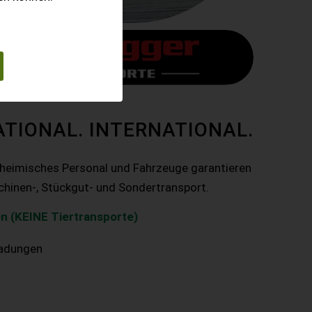
ATIONAL. INTERNATIONAL.
nheimisches Personal und Fahrzeuge garantieren
chinen-, Stückgut- und Sondertransport.
n (KEINE Tiertransporte)
ladungen