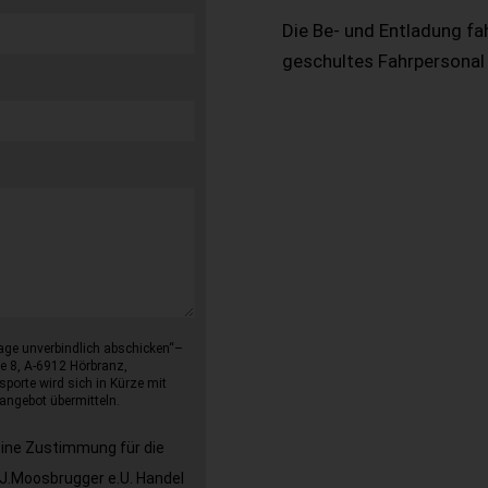
Die Be- und Entladung fa
geschultes Fahrpersonal
age unverbindlich abschicken“–
e 8, A-6912 Hörbranz,
sporte wird sich in Kürze mit
angebot übermitteln.
eine Zustimmung für die
J.Moosbrugger e.U. Handel