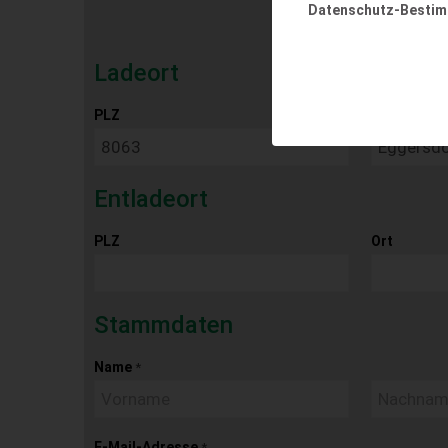
Datenschutz-Besti
Ladeort
PLZ
Ort
Entladeort
PLZ
Ort
Stammdaten
Name
*
E-Mail-Adresse
*