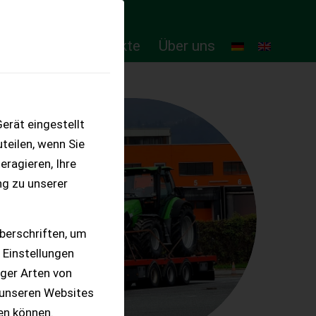
ten
Online-Produkte
Über uns
erät eingestellt
teilen, wenn Sie
eragieren, Ihre
ng zu unserer
berschriften, um
 Einstellungen
iger Arten von
 unseren Websites
ten können.