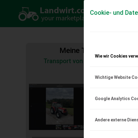
Cookie- und Dat
Meine Transportkosten
Wie wir Cookies ver
Transport von Land- und Baumas
Tiertransporte
Wichtige Website Co
Suche Lindner 16
Suche Lindner 1600 A T
Google Analytics Co
EUR 0
Andere externe Dien