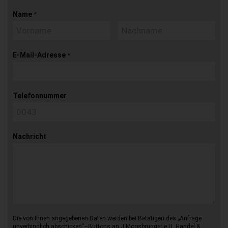
Name
*
E-Mail-Adresse
*
Telefonnummer
Nachricht
Die von Ihnen angegebenen Daten werden bei Betätigen des „Anfrage
unverbindlich abschicken“–Buttons an J.Moosbrugger e.U. Handel &