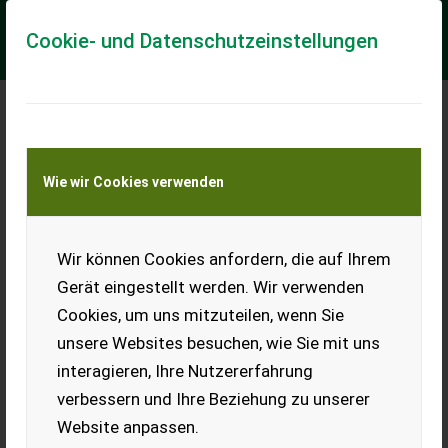
Cookie- und Datenschutzeinstellungen
Meine Transportkostenanfrage
Wie wir Cookies verwenden
Transport von Land- und Baumaschinen –
KEINE Tiertransporte
Wir können Cookies anfordern, die auf Ihrem
Dinkelvollkorn-
Spiralnudeln
Gerät eingestellt werden. Wir verwenden
Cookies, um uns mitzuteilen, wenn Sie
Verkaufe Dinkelvollkorn-
Spiralnudeln in 500 g
unsere Websites besuchen, wie Sie mit uns
Packung. Preis pro Packung.
interagieren, Ihre Nutzererfahrung
EUR 0
verbessern und Ihre Beziehung zu unserer
Website anpassen.