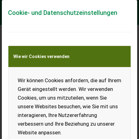
Cookie- und Datenschutzeinstellungen
Meine Transportkostenanfrage
Wie wir Cookies verwenden
Transport von Land- und Baumaschinen –
KEINE Tiertransporte
Wir können Cookies anfordern, die auf Ihrem
Olimac Maispflücker,
7-reihig, 70
Gerät eingestellt werden. Wir verwenden
Reihenabstand, mit
Cookies, um uns mitzuteilen, wenn Sie
Häckslersc
unsere Websites besuchen, wie Sie mit uns
Gebraucht, jedes Jahr
interagieren, Ihre Nutzererfahrung
Service von Baumann.
verbessern und Ihre Beziehung zu unserer
EUR 0
Website anpassen.