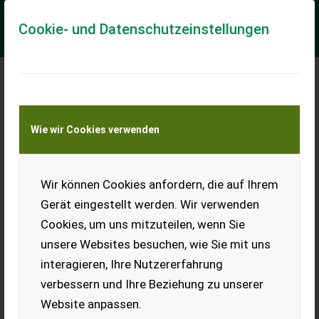
Cookie- und Datenschutzeinstellungen
Meine Transportkostenanfrage
Wie wir Cookies verwenden
Transport von Land- und Baumaschinen –
KEINE Tiertransporte
Wir können Cookies anfordern, die auf Ihrem
Brennholz, Kaminholz
Gerät eingestellt werden. Wir verwenden
Brennholz Birke, ca. 1 Jahr
Cookies, um uns mitzuteilen, wenn Sie
gelagert, Länge 1 m,
Rundholz = € 80,-/rm,
unsere Websites besuchen, wie Sie mit uns
gespalten = € 100,-/rm,
interagieren, Ihre Nutzererfahrung
gespalten und geschnitten
auf 33 cm = € 150,-/rm.
verbessern und Ihre Beziehung zu unserer
Zustellung möglich nach
Vereinbarung.
Website anpassen.