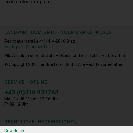
problemlos möglich.
LANDWIRT.COM GMBH, YOUR MARKETPLACE
Rechbauerstraße 4/1/4, A-8010 Graz
marktplatz@landwirt.com
Alle Angaben ohne Gewähr – Druck- und Satzfehler vorbehalten.
© Copyright 2026
Landwirt.com GmbH Alle Rechte vorbehalten.
SERVICE HOTLINE
+43 (0)316 931268
Mo.-Do. 08-12 und 13-16 Uhr
Fr. 08-12 Uhr
RECHTLICHE INFORMATIONEN
Downloads