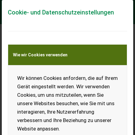
Cookie- und Datenschutzeinstellungen
Meine Transportkostenanfrage
Wie wir Cookies verwenden
Transport von Land- und Baumaschinen –
KEINE Tiertransporte
Wir können Cookies anfordern, die auf Ihrem
Lindner Lintrac 90 mit
Zubehör gegen
Gerät eingestellt werden. Wir verwenden
Aufpreis
Cookies, um uns mitzuteilen, wenn Sie
Lindner Lintrac, EZ 08/2017,
unsere Websites besuchen, wie Sie mit uns
in sehr gutem technischen
interagieren, Ihre Nutzererfahrung
Zustand abzugeben, 102 PS,
3,4 l FPT Motor,
verbessern und Ihre Beziehung zu unserer
Stufenlosgetriebe,
Website anpassen.
Hinterachslenkung,
Umkehrlüfter CleanFix,