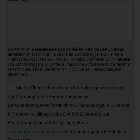
Die von Ihnen angegebenen Daten werden bei Betätigen des „Anfrage
unverbindlich abschicken“–Buttons an J.Moosbrugger e.U. Handel &
Transporte, Allgäustraße 8, A-6912 Hörbranz, übermittelt. Ein Mitarbeiter
von J.Moosbrugger e.U. Handel & Transporte wird sich in Kürze mit Ihnen
in Verbindung setzen und Ihnen ein individuelles Transportangebot
übermitteln.
Mit der Übermittlung dieses Formulars gebe ich meine
Zustimmung für die Verarbeitung meiner
personenbezogenen Daten durch J.Moosbrugger e.U. Handel
& Transporte, Allgäustraße 8, A-6912 Hörbranz, zur
Bearbeitung meiner Anfrage, gemäß den
Datenschutzbedingungen
von J.Moosbrugger e.U. Handel &