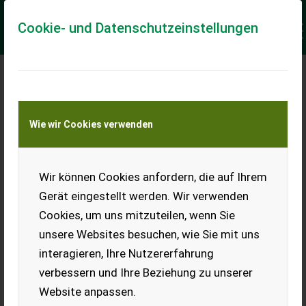
Cookie- und Datenschutzeinstellungen
Meine Transportkostenanfrage
Wie wir Cookies verwenden
Transport von Land- und Baumaschinen –
KEINE Tiertransporte
Keine Anfrage Möglich!
Wir können Cookies anfordern, die auf Ihrem
Gerät eingestellt werden. Wir verwenden
Cookies, um uns mitzuteilen, wenn Sie
unsere Websites besuchen, wie Sie mit uns
Ladeort
interagieren, Ihre Nutzererfahrung
verbessern und Ihre Beziehung zu unserer
PLZ
Ort
Website anpassen.