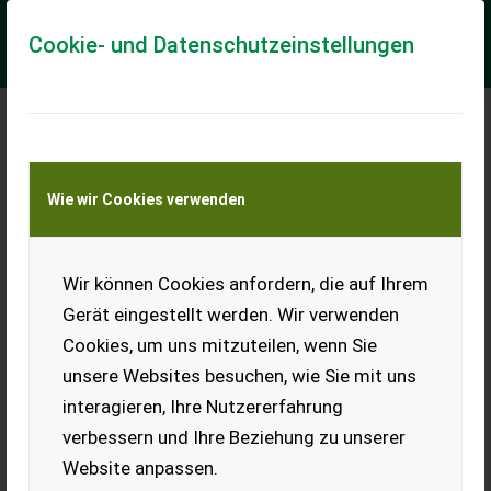
Cookie- und Datenschutzeinstellungen
Meine Transportkostenanfrage
Wie wir Cookies verwenden
Transport von Land- und Baumaschinen –
KEINE Tiertransporte
Wir können Cookies anfordern, die auf Ihrem
Kaufe Autos für
Export
Gerät eingestellt werden. Wir verwenden
Cookies, um uns mitzuteilen, wenn Sie
Kaufe Autos für Export.
Zustand spielt keine Rolle.
unsere Websites besuchen, wie Sie mit uns
Unfallschaden,
interagieren, Ihre Nutzererfahrung
Motorschaden,
Getriebeschaden,
verbessern und Ihre Beziehung zu unserer
Hagelschaden, usw. Einfach
Website anpassen.
alles anbieten, bitte.