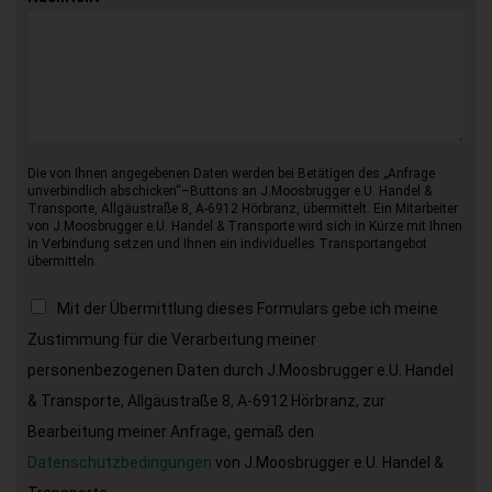
Die von Ihnen angegebenen Daten werden bei Betätigen des „Anfrage
unverbindlich abschicken“–Buttons an J.Moosbrugger e.U. Handel &
Transporte, Allgäustraße 8, A-6912 Hörbranz, übermittelt. Ein Mitarbeiter
von J.Moosbrugger e.U. Handel & Transporte wird sich in Kürze mit Ihnen
in Verbindung setzen und Ihnen ein individuelles Transportangebot
übermitteln.
Mit der Übermittlung dieses Formulars gebe ich meine
Zustimmung für die Verarbeitung meiner
personenbezogenen Daten durch J.Moosbrugger e.U. Handel
& Transporte, Allgäustraße 8, A-6912 Hörbranz, zur
Bearbeitung meiner Anfrage, gemäß den
Datenschutzbedingungen
von J.Moosbrugger e.U. Handel &