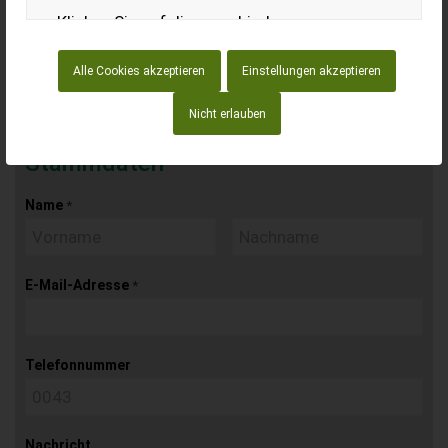
Klicken Sie auf die verschiedenen
Entladeort
Kategorienüberschriften, um mehr zu
Wichtige Website Cookies
Alle Cookies akzeptieren
Einstellungen akzeptieren
erfahren. Sie können auch einige Ihrer
PLZ
Ort
Einstellungen ändern. Beachten Sie, dass
Nicht erlauben
Google Analytics Cookies
das Blockieren einiger Arten von Cookies
Stammdaten
Auswirkungen auf Ihre Erfahrung auf
unseren Websites und auf die Dienste haben
Andere externe Dienste
Name
*
kann, die wir anbieten können.
Datenschutz-Bestimmungen
E-Mail-Adresse
*
Telefonnummer
Nachricht