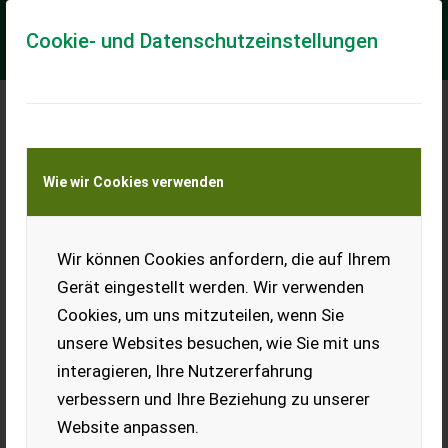
Cookie- und Datenschutzeinstellungen
Meine Transportkostenanfrage
Wie wir Cookies verwenden
Transport von Land- und Baumaschinen –
KEINE Tiertransporte
Wir können Cookies anfordern, die auf Ihrem
Amazone Sämaschine,
Kreiselegge,
Gerät eingestellt werden. Wir verwenden
Fronttank, Avant,
Cookies, um uns mitzuteilen, wenn Sie
Centaya
unsere Websites besuchen, wie Sie mit uns
Verkauft wird eine 6 m
interagieren, Ihre Nutzererfahrung
Kreiselegge von Amazone
mit Getreidesäschiene und
verbessern und Ihre Beziehung zu unserer
Fronttank mit Fliegl-
Website anpassen.
Schnecke. Es sind 3 Dosierwellen für Getreide, Raps, Bohnen,
Erbsen, Soja, Dünger, Mais, Sonnenblumen enthalten. Es sind