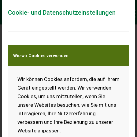
Cookie- und Datenschutzeinstellungen
Meine Transportkostenanfrage
Wie wir Cookies verwenden
Transport von Land- und Baumaschinen –
KEINE Tiertransporte
Keine Anfrage Möglich!
Wir können Cookies anfordern, die auf Ihrem
Gerät eingestellt werden. Wir verwenden
Cookies, um uns mitzuteilen, wenn Sie
unsere Websites besuchen, wie Sie mit uns
Ladeort
interagieren, Ihre Nutzererfahrung
verbessern und Ihre Beziehung zu unserer
PLZ
Ort
Website anpassen.