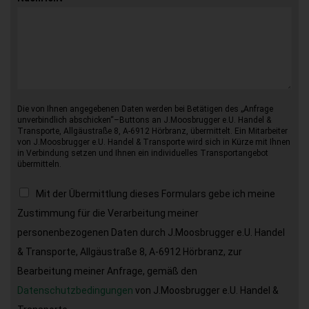
Die von Ihnen angegebenen Daten werden bei Betätigen des „Anfrage
unverbindlich abschicken“–Buttons an J.Moosbrugger e.U. Handel &
Transporte, Allgäustraße 8, A-6912 Hörbranz, übermittelt. Ein Mitarbeiter
von J.Moosbrugger e.U. Handel & Transporte wird sich in Kürze mit Ihnen
in Verbindung setzen und Ihnen ein individuelles Transportangebot
übermitteln.
Mit der Übermittlung dieses Formulars gebe ich meine
Zustimmung für die Verarbeitung meiner
personenbezogenen Daten durch J.Moosbrugger e.U. Handel
& Transporte, Allgäustraße 8, A-6912 Hörbranz, zur
Bearbeitung meiner Anfrage, gemäß den
Datenschutzbedingungen
von J.Moosbrugger e.U. Handel &