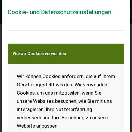
Cookie- und Datenschutzeinstellungen
Meine Transportkostenanfrage
Wie wir Cookies verwenden
Transport von Land- und Baumaschinen –
KEINE Tiertransporte
Keine Anfrage Möglich!
Wir können Cookies anfordern, die auf Ihrem
Gerät eingestellt werden. Wir verwenden
Cookies, um uns mitzuteilen, wenn Sie
unsere Websites besuchen, wie Sie mit uns
Ladeort
interagieren, Ihre Nutzererfahrung
verbessern und Ihre Beziehung zu unserer
PLZ
Ort
Website anpassen.