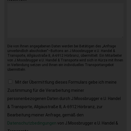
Die von Ihnen angegebenen Daten werden bei Betätigen des „Anfrage
unverbindlich abschicken“–Buttons an J.Moosbrugger e.U. Handel &
Transporte, Allgäustraße 8, A-6912 Hörbranz, übermittelt. Ein Mitarbeiter
von J.Moosbrugger e.U. Handel & Transporte wird sich in Kürze mit Ihnen
in Verbindung setzen und Ihnen ein individuelles Transportangebot
übermitteln.
Mit der Übermittlung dieses Formulars gebe ich meine
Zustimmung für die Verarbeitung meiner
personenbezogenen Daten durch J.Moosbrugger e.U. Handel
& Transporte, Allgäustraße 8, A-6912 Hörbranz, zur
Bearbeitung meiner Anfrage, gemäß den
Datenschutzbedingungen
von J.Moosbrugger e.U. Handel &