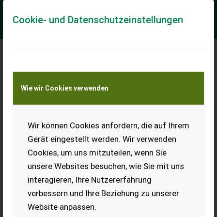
Cookie- und Datenschutzeinstellungen
Meine Transportkostenanfrage
Wie wir Cookies verwenden
Transport von Land- und Baumaschinen –
KEINE Tiertransporte
Wir können Cookies anfordern, die auf Ihrem
Baggerlöffel 80
Gerät eingestellt werden. Wir verwenden
Baggerlöffel 80 zu OK MH4+.
Cookies, um uns mitzuteilen, wenn Sie
EUR 0
unsere Websites besuchen, wie Sie mit uns
interagieren, Ihre Nutzererfahrung
verbessern und Ihre Beziehung zu unserer
Website anpassen.