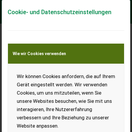
Cookie- und Datenschutzeinstellungen
Meine Transportkostenanfrage
Wie wir Cookies verwenden
Transport von Land- und Baumaschinen –
KEINE Tiertransporte
Wir können Cookies anfordern, die auf Ihrem
Welleternitplatten
asbestfrei
Gerät eingestellt werden. Wir verwenden
Cookies, um uns mitzuteilen, wenn Sie
Die asbestfreien,
dunkelgrauen, 6,5 mm
unsere Websites besuchen, wie Sie mit uns
starken Welleternitplatten
interagieren, Ihre Nutzererfahrung
einer 2022 komplett neu
eingedeckten Halle werden
verbessern und Ihre Beziehung zu unserer
wegen Gebäudeabbruch
Website anpassen.
verkauft. Ca. 160 Stk 3 x
1,095 m, € 99,- pro Stk, ca. 25