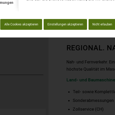
mmungen
Alle Cookies akzeptieren
Einstellungen akzeptieren
Nicht erlauben
REGIONAL. N
Nah- und Fernverkehr. Ei
höchste Qualität im Mas
Land- und Baumaschine
Teil- sowie Komplett
Sonderabmessungen
Zollservice (CH)