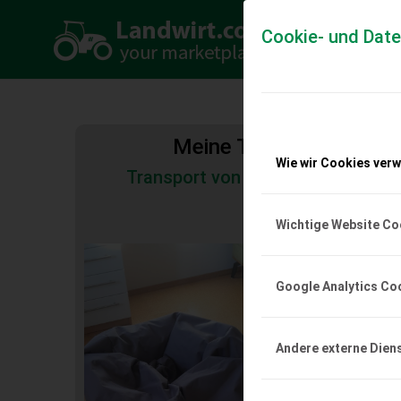
Cookie- und Dat
Meine Transportkosten
Wie wir Cookies ver
Transport von Land- und Baumas
Tiertransporte
Wichtige Website Co
Sitzsack
Sitzsack, fast neu.
Google Analytics Co
EUR 0
Andere externe Dien