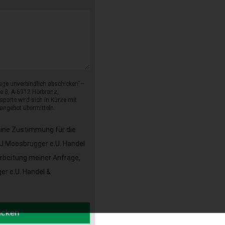
age unverbindlich abschicken“–
e 8, A-6912 Hörbranz,
sporte wird sich in Kürze mit
angebot übermitteln.
eine Zustimmung für die
J.Moosbrugger e.U. Handel
arbeitung meiner Anfrage,
r e.U. Handel &
icken