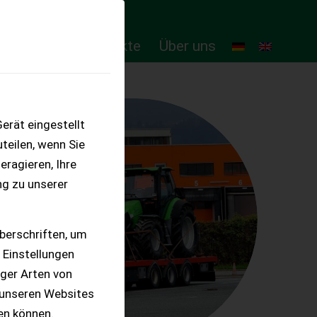
ten
Online-Produkte
Über uns
erät eingestellt
teilen, wenn Sie
eragieren, Ihre
ng zu unserer
berschriften, um
 Einstellungen
iger Arten von
 unseren Websites
ten können.