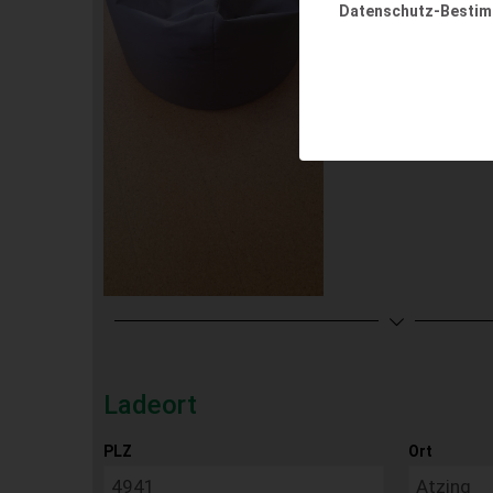
Datenschutz-Besti
Ladeort
PLZ
Ort