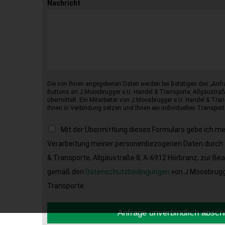
Nachricht
Die von Ihnen angegebenen Daten werden bei Betätigen des „Anfr
Buttons an J.Moosbrugger e.U. Handel & Transporte, Allgäustraß
übermittelt. Ein Mitarbeiter von J.Moosbrugger e.U. Handel & Tran
Ihnen in Verbindung setzen und Ihnen ein individuelles Transport
Mit der Übermittlung dieses Formulars gebe ich m
Verarbeitung meiner personenbezogenen Daten durch 
& Transporte, Allgäustraße 8, A-6912 Hörbranz, zur Be
gemäß den
Datenschutzbedingungen
von J.Moosbrugge
Transporte.
Anfrage unverbindlich absch