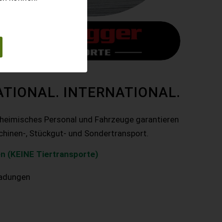
ATIONAL. INTERNATIONAL.
nheimisches Personal und Fahrzeuge garantieren
chinen-, Stückgut- und Sondertransport.
n (KEINE Tiertransporte)
ladungen