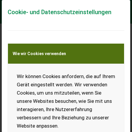
Cookie- und Datenschutzeinstellungen
Meine Transportkostenanfrage
Wie wir Cookies verwenden
Transport von Land- und Baumaschinen –
KEINE Tiertransporte
Wir können Cookies anfordern, die auf Ihrem
Husqvarna Laub-
Heubläser 580 BTS
Gerät eingestellt werden. Wir verwenden
Cookies, um uns mitzuteilen, wenn Sie
Neu, original verpackt, 580
BTS.
unsere Websites besuchen, wie Sie mit uns
interagieren, Ihre Nutzererfahrung
EUR 0
verbessern und Ihre Beziehung zu unserer
Website anpassen.