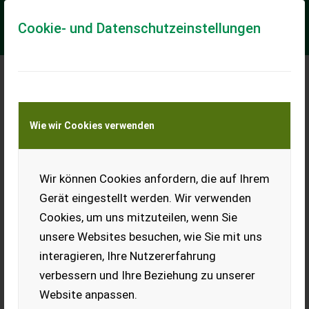
Cookie- und Datenschutzeinstellungen
Meine Transportkostenanfrage
Wie wir Cookies verwenden
Transport von Land- und Baumaschinen –
KEINE Tiertransporte
Wir können Cookies anfordern, die auf Ihrem
Bauernstube
Gerät eingestellt werden. Wir verwenden
Wohnstube massiv mit
Cookies, um uns mitzuteilen, wenn Sie
Anrichte, Kommode,
Tellerboard und Sitzecke mit
unsere Websites besuchen, wie Sie mit uns
2 Sesseln, wie auf Fotos
interagieren, Ihre Nutzererfahrung
ersichtlich. Sitzecke 180 ×
150 cm. Tisch 120 × 80 cm.
verbessern und Ihre Beziehung zu unserer
Anrichte 205 × 51 × 170 cm.
Kommode 110 × 46 × 85 cm, 106 × 20 × 43 cm. Sehr guter
Website anpassen.
Zustand, nicht abgenutzt.