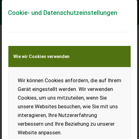
Cookie- und Datenschutzeinstellungen
Meine Transportkostenanfrage
Wie wir Cookies verwenden
Transport von Land- und Baumaschinen –
KEINE Tiertransporte
Wir können Cookies anfordern, die auf Ihrem
VW T5 Transporter
Gerät eingestellt werden. Wir verwenden
Ca. 295.000 km, Motor
Cookies, um uns mitzuteilen, wenn Sie
springt nicht an, Diesel im
Motoröl, Pumpe-Düse-
unsere Websites besuchen, wie Sie mit uns
Elemente undicht. Fahrwerk,
interagieren, Ihre Nutzererfahrung
Getriebe, Karosserie,
Kupplung sind gut.
verbessern und Ihre Beziehung zu unserer
Verhältnismäßig wenig Rost.
Verkauf wegen Zeitmangel.
Website anpassen.