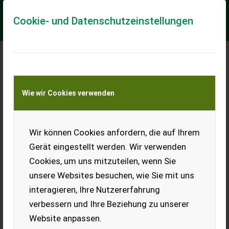
Cookie- und Datenschutzeinstellungen
Meine Transportkostenanfrage
Wie wir Cookies verwenden
Transport von Land- und Baumaschinen –
KEINE Tiertransporte
Wir können Cookies anfordern, die auf Ihrem
New Holland TS 90
Motorschaden
Gerät eingestellt werden. Wir verwenden
Cookies, um uns mitzuteilen, wenn Sie
Verkauft wird ein New
Holland TS 90 mit
unsere Websites besuchen, wie Sie mit uns
Motorschaden. Nähere
interagieren, Ihre Nutzererfahrung
Angaben gegen Absprache.
verbessern und Ihre Beziehung zu unserer
EUR 0
Website anpassen.