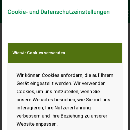
Cookie- und Datenschutzeinstellungen
Meine Transportkostenanfrage
Wie wir Cookies verwenden
Transport von Land- und Baumaschinen –
KEINE Tiertransporte
Keine Anfrage Möglich!
Wir können Cookies anfordern, die auf Ihrem
Gerät eingestellt werden. Wir verwenden
Cookies, um uns mitzuteilen, wenn Sie
unsere Websites besuchen, wie Sie mit uns
Ladeort
interagieren, Ihre Nutzererfahrung
verbessern und Ihre Beziehung zu unserer
PLZ
Ort
Website anpassen.