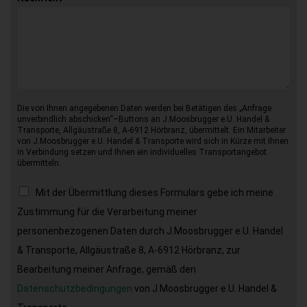
Die von Ihnen angegebenen Daten werden bei Betätigen des „Anfrage
unverbindlich abschicken“–Buttons an J.Moosbrugger e.U. Handel &
Transporte, Allgäustraße 8, A-6912 Hörbranz, übermittelt. Ein Mitarbeiter
von J.Moosbrugger e.U. Handel & Transporte wird sich in Kürze mit Ihnen
in Verbindung setzen und Ihnen ein individuelles Transportangebot
übermitteln.
Mit der Übermittlung dieses Formulars gebe ich meine
Zustimmung für die Verarbeitung meiner
personenbezogenen Daten durch J.Moosbrugger e.U. Handel
& Transporte, Allgäustraße 8, A-6912 Hörbranz, zur
Bearbeitung meiner Anfrage, gemäß den
Datenschutzbedingungen
von J.Moosbrugger e.U. Handel &