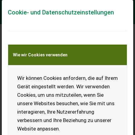
Cookie- und Datenschutzeinstellungen
Meine Transportkostenanfrage
Wie wir Cookies verwenden
Transport von Land- und Baumaschinen –
KEINE Tiertransporte
Wir können Cookies anfordern, die auf Ihrem
Ladewagen Ernteprofi
2
Gerät eingestellt werden. Wir verwenden
Cookies, um uns mitzuteilen, wenn Sie
Ernteprofi 2, Schwingen-
Ladewagen mit 27 Messern,
unsere Websites besuchen, wie Sie mit uns
3 Dosierwalzen mit
interagieren, Ihre Nutzererfahrung
Förderband für Hochsilo oder
Grünfütterung. Voll
verbessern und Ihre Beziehung zu unserer
funktionierend, sofort
Website anpassen.
einsetzbar. Preis VB.