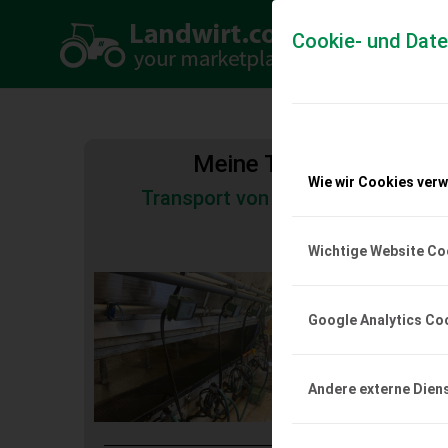
Cookie- und Dat
Meine Transportkosten
Wie wir Cookies ver
Transport von Land- und Baumas
Tiertransporte
Wichtige Website Co
Westfalia Stimop
Westfalia Stimopuls C
Google Analytics Co
EUR 0
Andere externe Dien