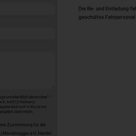
Die Be- und Entladung fa
geschultes Fahrpersonal
age unverbindlich abschicken“–
e 8, A-6912 Hörbranz,
sporte wird sich in Kürze mit
angebot übermitteln.
eine Zustimmung für die
J.Moosbrugger e.U. Handel