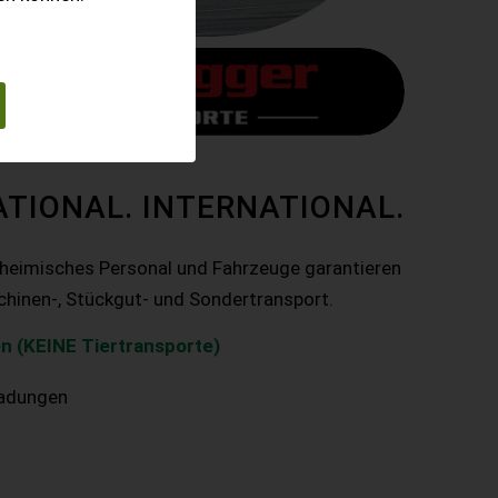
ATIONAL. INTERNATIONAL.
nheimisches Personal und Fahrzeuge garantieren
chinen-, Stückgut- und Sondertransport.
n (KEINE Tiertransporte)
ladungen