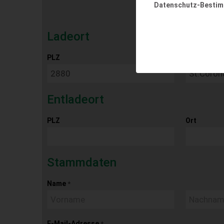
Datenschutz-Besti
Ladeort
PLZ
Ort
Entladeort
PLZ
Ort
Stammdaten
Name
*
E-Mail-Adresse
*