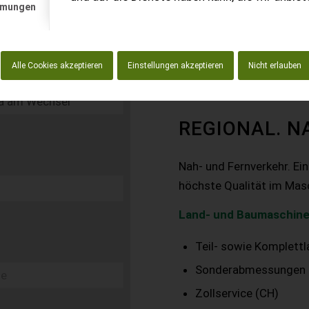
mmungen
Alle Cookies akzeptieren
Einstellungen akzeptieren
Nicht erlauben
REGIONAL. N
Nah- und Fernverkehr. Ei
höchste Qualität im Mas
Land- und Baumaschine
Teil- sowie Komplett
Sonderabmessungen
Zollservice (CH)