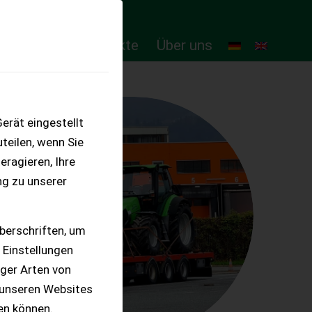
ten
Online-Produkte
Über uns
erät eingestellt
teilen, wenn Sie
eragieren, Ihre
ng zu unserer
berschriften, um
 Einstellungen
iger Arten von
 unseren Websites
ten können.