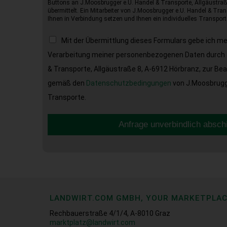
Buttons an J.Moosbrugger e.U. Handel & Transporte, Allgäustraß
übermittelt. Ein Mitarbeiter von J.Moosbrugger e.U. Handel & Tran
Ihnen in Verbindung setzen und Ihnen ein individuelles Transport
Mit der Übermittlung dieses Formulars gebe ich m
Verarbeitung meiner personenbezogenen Daten durch 
& Transporte, Allgäustraße 8, A-6912 Hörbranz, zur Be
gemäß den
Datenschutzbedingungen
von J.Moosbrugge
Transporte.
Anfrage unverbindlich absch
LANDWIRT.COM GMBH, YOUR MARKETPLA
Rechbauerstraße 4/1/4, A-8010 Graz
marktplatz@landwirt.com