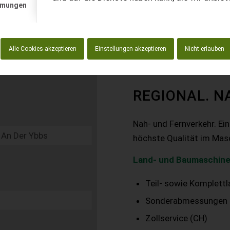
mmungen
Alle Cookies akzeptieren
Einstellungen akzeptieren
Nicht erlauben
REGIONAL. N
Nah- und Fernverkehr. Ei
höchste Qualität im Mas
Land- und Baumaschine
Teil- sowie Komplett
Sonderabmessungen
Zollservice (CH)