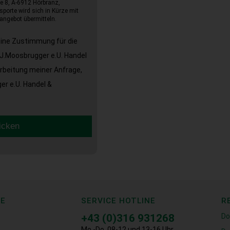
e 8, A-6912 Hörbranz,
sporte wird sich in Kürze mit
angebot übermitteln.
eine Zustimmung für die
J.Moosbrugger e.U. Handel
arbeitung meiner Anfrage,
r e.U. Handel &
icken
CE
SERVICE HOTLINE
R
+43 (0)316 931268
Do
Mo.-Do. 08-12 und 13-16 Uhr