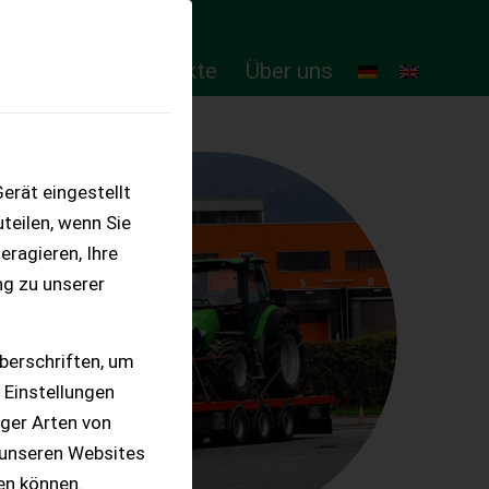
ten
Online-Produkte
Über uns
erät eingestellt
teilen, wenn Sie
eragieren, Ihre
ng zu unserer
berschriften, um
 Einstellungen
iger Arten von
 unseren Websites
ten können.