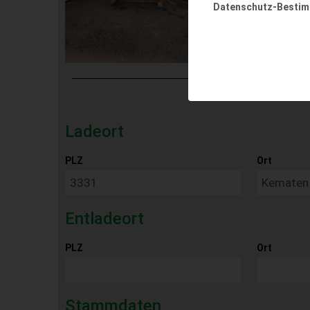
Datenschutz-Besti
Ladeort
PLZ
Ort
Entladeort
PLZ
Ort
Stammdaten