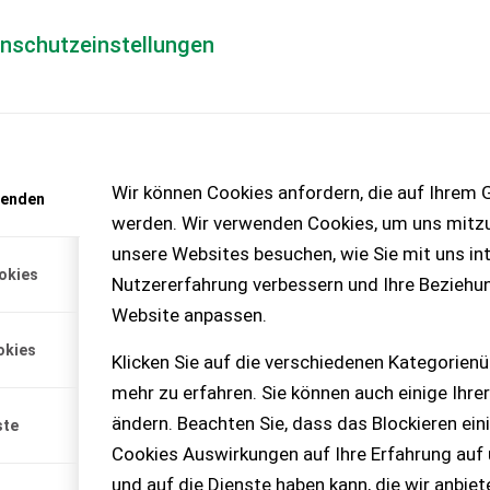
enschutzeinstellungen
Händlerlogin
für Händler
Mediada
anfrage
Wir können Cookies anfordern, die auf Ihrem G
wenden
chinen – KEINE
werden. Wir verwenden Cookies, um uns mitzu
unsere Websites besuchen, wie Sie mit uns int
okies
Nutzererfahrung verbessern und Ihre Beziehu
k
Website anpassen.
botertauglich, 3.500 l
okies
utomat und Kühlaggregat
Klicken Sie auf die verschiedenen Kategorienü
 Kompressor vom
mehr zu erfahren. Sie können auch einige Ihrer
 ca. 4 Jahren erneuert.
ändern. Beachten Sie, dass das Blockieren ein
ste
Cookies Auswirkungen auf Ihre Erfahrung auf
und auf die Dienste haben kann, die wir anbie