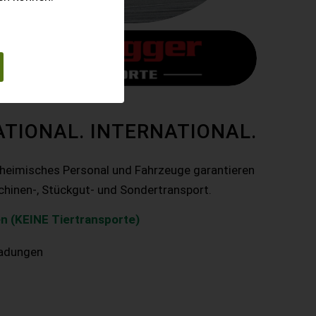
ATIONAL. INTERNATIONAL.
nheimisches Personal und Fahrzeuge garantieren
chinen-, Stückgut- und Sondertransport.
n (KEINE Tiertransporte)
ladungen