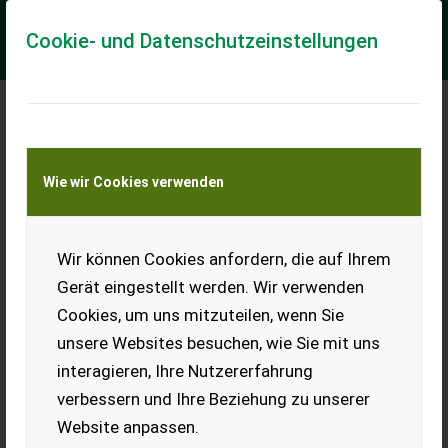
Cookie- und Datenschutzeinstellungen
Meine Transportkostenanfrage
Wie wir Cookies verwenden
Transport von Land- und Baumaschinen –
KEINE Tiertransporte
Wir können Cookies anfordern, die auf Ihrem
Original Claas
Keilriemen
Gerät eingestellt werden. Wir verwenden
Mähdrescher 673514
Cookies, um uns mitzuteilen, wenn Sie
Original Claas Keilriemen
unsere Websites besuchen, wie Sie mit uns
Mähdrescher 673514, inkl.
interagieren, Ihre Nutzererfahrung
Versand für € 25,-, inkl.
Versand nach Österreich €
verbessern und Ihre Beziehung zu unserer
30,-.
Website anpassen.
EUR 0